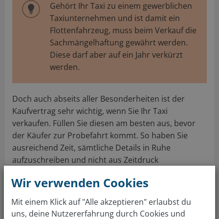
Gehört Ihr Taxi zu einem gewerblichen
Taxiunternehmen und ist damit ein
Flottenfahrzeug, muss beim Verkauf die
Sachmängelhaftung gewährt werden.
Diese darf aber auf ein Jahr verkürzt
werden.
Doch auch abseits aller Besonderheiten ist der
Kaufvertrag sehr wichtig, wenn Sie Ihr Taxi
verkaufen. Füllen Sie diesen am besten aus, bevor
der Käufer zur Probefahrt kommt. So haben Sie
ausreichend Zeit, sämtliche Details in Ruhe
aufzuschreiben und nicht aus Zeitdruck
vermeidbare Fehler zu machen.
Wir verwenden Cookies
Kostenlose Fahrzeugbewertung in
Mit einem Klick auf "Alle akzeptieren" erlaubst du
nur einem Schritt
uns, deine Nutzererfahrung durch Cookies und