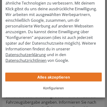
ähnliche Technologien zu verbessern. Mit deinem
Von welcher Marke ist dein Auto?
Klick gibst du uns deine ausdrückliche Einwilligung.
Wir arbeiten mit ausgewählten Werbepartnern,
einschließlich Google, zusammen, um dir
personalisierte Werbung auf anderen Webseiten
Welches Modell?
anzuzeigen. Du kannst deine Einwilligung über
"Konfigurieren" anpassen (dies ist auch jederzeit
später auf der Datenschutzseite möglich). Weitere
Informationen findest du in unserer
In welchem Jahr wurde es zugelassen?
Datenschutzerklärung
und in den
Datenschutzrichtlinien
von Google.
Jetzt kostenlos bewerten
Alles akzeptieren
Konfigurieren
Sobald Sie sich mit dem Käufer geeinigt haben,
sollten Sie auch unbedingt Datum und Uhrzeit der
Fahrzeugübergabe angeben. Informieren Sie nach