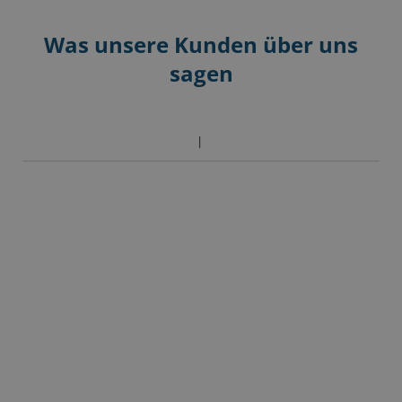
zu
den
Was unsere Kunden über uns
häufigen
sagen
Fragen