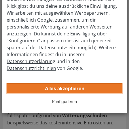
sprechen
Klick gibst du uns deine ausdrückliche Einwilligung.
Wir arbeiten mit ausgewählten Werbepartnern,
Hohe Reparatur- und Instandhaltungskosten oder
einschließlich Google, zusammen, um dir
fehlende Unterbringungsmöglichkeiten sind gängige
personalisierte Werbung auf anderen Webseiten
Gründe für den Autoverkauf oder -ankauf von
anzuzeigen. Du kannst deine Einwilligung über
Youngtimern.
"Konfigurieren" anpassen (dies ist auch jederzeit
Gerade wenn größere Reparaturen den aktuellen
später auf der Datenschutzseite möglich). Weitere
Marktwert des Gebrauchtwagens übersteigen
Informationen findest du in unserer
würden, empfiehlt es sich,
den Youngtimer zu
Datenschutzerklärung
und in den
veräußern
. Denn es ist zu vermeiden, dass der Wert
Datenschutzrichtlinien
von Google.
noch weiter sinkt.
Besitzer, denen keine Garage zur Verfügung steht,
Alles akzeptieren
müssen je nach Wohnort mit monatlich zwischen 25
und 200 Euro für die Anmietung einer Garage
Konfigurieren
rechnen. Wird der Youngtimer im Freien abgestellt,
fällt später aufgrund von
Witterungsschäden
beispielsweise das kostenintensive Entrosten an.