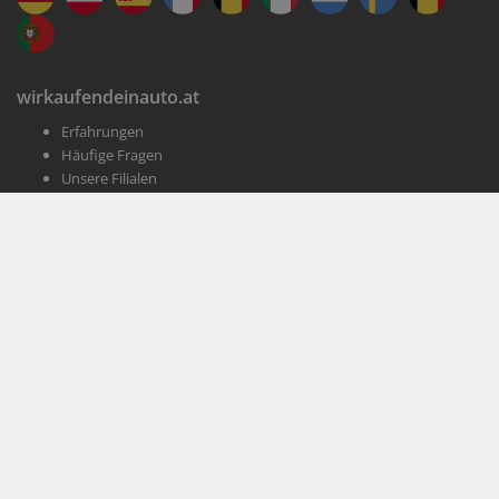
wirkaufendeinauto.at
Erfahrungen
Häufige Fragen
Unsere Filialen
Jobs
Presse
Kundenservice
Impressum
AGB
Datenschutz
Informationen
Magazin
Themen
Affiliate-Partner werden