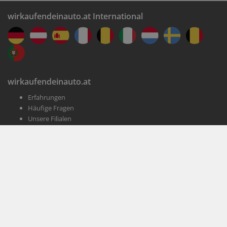
wirkaufendeinauto.at International
wirkaufendeinauto.at
Erfahrungen
Häufige Fragen
Unsere Filialen
Jobs
Presse
Kundenservice
Impressum
AGB
Datenschutz
Informationen