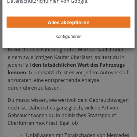
Datenschutzrichtlinien
von Google.
Jetzt kostenlos bewerten
Alles akzeptieren
2. Wo du eine kostenlose Bewertung
Konfigurieren
durchführen lässt
Bevor du dein Fahrzeug unter Wert verkaufst oder
einem zwielichtigen Käufer überlässt, solltest du in
jedem Fall
den tatsächlichen Wert des Fahrzeugs
kennen
. Grundsätzlich ist es vor jedem Autoverkauf
anzuraten, eine entsprechende Analyse
durchführen zu lassen.
Du musst wissen, wie wertvoll dein Gebrauchtwagen
noch ist. Dabei ist es ganz gleich, welche Art von
Gebrauchtwagen du in polnisches Staatsgebiet
überführen möchtest. Egal, ob
Unfallwagen mit Totalschaden von Mercedes