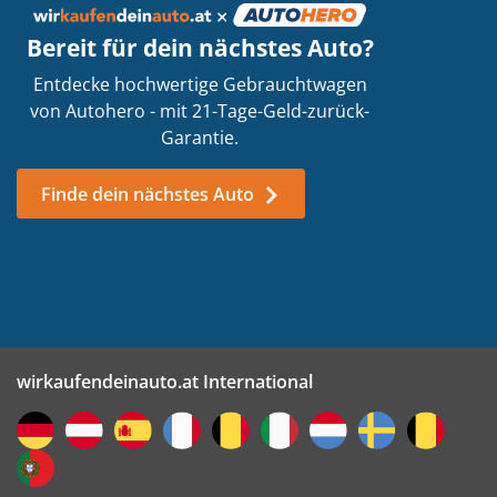
Bin ich verpflichtet mein Auto zu
Bereit für dein nächstes Auto?
verkaufen, sobald ich eure
Entdecke hochwertige Gebrauchtwagen
Dienstleistungen in Anspruch nehme?
von Autohero - mit 21-Tage-Geld-zurück-
Garantie.
Was passiert beim Termin in der Filiale?
Finde dein nächstes Auto
Wie bezahlt ihr mich?
Wieso muss ich meine E-Mail-Adresse
wirkaufendeinauto.at International
angeben?