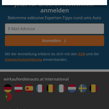
Wien-Penzing
Rechts in die Sofie-Lazarsfeld-Straße abbiegen und bis
Jetzt für unseren Newsletter
zur Hausnummer 14A fahren.
anmelden
Gerasdorf
Bekomme exklusive Experten-Tipps rund ums Auto
E-
Tulln an der Donau
Mail-
Adresse
Anmelden
Lass deine Auto-Infos bestätigen
Eisenstadt
Buche einen Termin in einer Filiale in deiner Nähe
Mit der Anmeldung erklärst du dich mit den
AGB
und der
Datenschutzerklärung
einverstanden.
wirkaufendeinauto.at International
Erhalte dein Geld