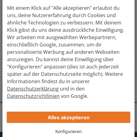
Mit einem Klick auf "Alle akzeptieren" erlaubst du
uns, deine Nutzererfahrung durch Cookies und
Jetzt kostenlos bewerten
ähnliche Technologien zu verbessern. Mit deinem
Klick gibst du uns deine ausdrückliche Einwilligung.
Wir arbeiten mit ausgewählten Werbepartnern,
einschließlich Google, zusammen, um dir
Wie funktioniert das?
personalisierte Werbung auf anderen Webseiten
anzuzeigen. Du kannst deine Einwilligung über
"Konfigurieren" anpassen (dies ist auch jederzeit
Wie komme ich zu der Filiale?
später auf der Datenschutzseite möglich). Weitere
Informationen findest du in unserer
Von Norden
Von Süden
Von 
Gibt es andere Filialen in der Nähe?
Datenschutzerklärung
und in den
Datenschutzrichtlinien
von Google.
Auf der A23 Richtung Süden fahren.
Wien-Süd
Ausfahrt Simmering nehmen und auf die B228
Erhalte deinen endgültigen Verkaufpreis
Standorte
Wien
Wien-Simmering
Alles akzeptieren
Richtung Simmering fahren.
Wien-Kagran
Gib deine Auto-Infos ein
Links in die Leberstraße abbiegen.
Konfigurieren