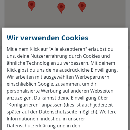
Wir verwenden Cookies
Mit einem Klick auf "Alle akzeptieren" erlaubst du
uns, deine Nutzererfahrung durch Cookies und
ähnliche Technologien zu verbessern. Mit deinem
Klick gibst du uns deine ausdrückliche Einwilligung.
wirkaufendeinauto.at
Standorte
Imst
Wir arbeiten mit ausgewählten Werbepartnern,
einschließlich Google, zusammen, um dir
personalisierte Werbung auf anderen Webseiten
Kostenlose Fahrzeugbewertung in nur 2
anzuzeigen. Du kannst deine Einwilligung über
Schritten
"Konfigurieren" anpassen (dies ist auch jederzeit
Von welcher Marke ist dein Auto?
später auf der Datenschutzseite möglich). Weitere
Informationen findest du in unserer
Datenschutzerklärung
und in den