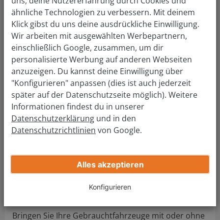
uns, deine Nutzererfahrung durch Cookies und
verlieren plötzlich an Wert, weil für Sie nicht
ähnliche Technologien zu verbessern. Mit deinem
nachvollziehbare Mängel gefunden wurden. Oder
Klick gibst du uns deine ausdrückliche Einwilligung.
Wir arbeiten mit ausgewählten Werbepartnern,
der Händler sucht nur spezielle Fabrikate, Marken
einschließlich Google, zusammen, um dir
und Fahrzeugtypen aus einem bestimmten Baujahr.
personalisierte Werbung auf anderen Webseiten
Auch die versprochene Barzahlung beim Export-
anzuzeigen. Du kannst deine Einwilligung über
Autohandel bietet nicht die Vorteile, die Sie sich
"Konfigurieren" anpassen (dies ist auch jederzeit
davon vielleicht versprechen, denn das Risiko, beim
später auf der Datenschutzseite möglich). Weitere
Toyota-Ankauf Falschgeld zu bekommen oder
Informationen findest du in unserer
anderweitig (beispielsweise mittels
Datenschutzerklärung
und in den
Garantieausschluss) betrogen zu werden, ist viel zu
Datenschutzrichtlinien
von Google.
hoch. Von einer Bargeldzahlung bei hohen
Geldbeträgen ist daher stets abzuraten.
Alles akzeptieren
wirkaufendeinauto.at ermittelt auch von sehr alten
Fahrzeugen sowie Unfallwagen - unabhängig vom
Konfigurieren
Zustand - den tatsächlichen Restwert und kauft zu
diesem Preis und zu attraktiven Konditionen an.
Bringen Sie Ihre Gebrauchtfahrzeuge mit oder ohne