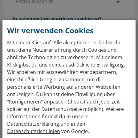
In welchem Jahr wurde es zugelassen?
Wir verwenden Cookies
Mit einem Klick auf "Alle akzeptieren" erlaubst du
uns, deine Nutzererfahrung durch Cookies und
Jetzt kostenlos bewerten
ähnliche Technologien zu verbessern. Mit deinem
Klick gibst du uns deine ausdrückliche Einwilligung.
Nutze unseren Vorteil und bringe uns dein Oldtimer-
Wir arbeiten mit ausgewählten Werbepartnern,
Cabrio, deinen Jahreswagen oder dein
einschließlich Google, zusammen, um dir
Unfallfahrzeug. Nach dem Verkauf übernimmt der
personalisierte Werbung auf anderen Webseiten
Nachverkaufsservice alles Weitere und übermittelt
anzuzeigen. Du kannst deine Einwilligung über
"Konfigurieren" anpassen (dies ist auch jederzeit
den Ankaufpreis in Form einer diebstahlsicheren
später auf der Datenschutzseite möglich). Weitere
Überweisung auf dein Konto.
Informationen findest du in unserer
Nimm Abstand von jedem zwielichtigen Händler, der
Datenschutzerklärung
und in den
für Gebrauchtautos oder Unfallautos ohne
Datenschutzrichtlinien
von Google.
Besichtigung oder Probefahrt bereits Höchstpreise