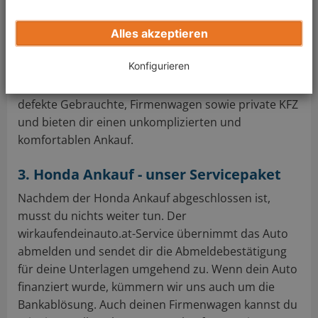
anbietet und mit einer Barzahlung lockt. Die Gefahr,
einem Betrug zum Opfer zu fallen, ist für dich als
Alles akzeptieren
privater Verkäufer viel zu hoch. Wende dich beim
Konfigurieren
Verkauf deines Honda vertrauensvoll an
wirkaufendeinauto.at. Wir kaufen Unfallwagen,
defekte Gebrauchte, Firmenwagen sowie private KFZ
und bieten dir einen unkomplizierten und
komfortablen Ankauf.
3. Honda Ankauf - unser Servicepaket
Nachdem der Honda Ankauf abgeschlossen ist,
musst du nichts weiter tun. Der
wirkaufendeinauto.at-Service übernimmt das Auto
abmelden und sendet dir die Abmeldebestätigung
für deine Unterlagen umgehend zu. Wenn dein Auto
finanziert wurde, kümmern wir uns auch um die
Bankablösung. Auch deinen Firmenwagen kannst du